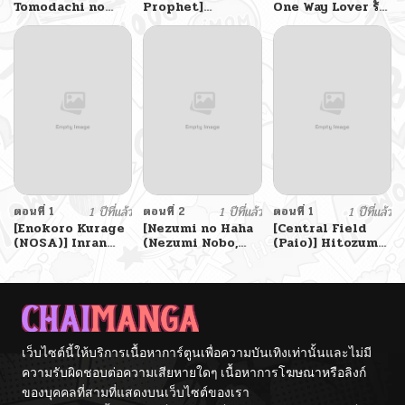
Tomodachi no
Prophet]
One Way Lover รัก
Okaa-san wa
Tokubetsu Ninsin
สุดทาง
Mukuchi
Gakkyuu
ตอนที่ 1
1 ปีที่แล้ว
ตอนที่ 2
1 ปีที่แล้ว
ตอนที่ 1
1 ปีที่แล้ว
[Enokoro Kurage
[Nezumi no Haha
[Central Field
(NOSA)] Inran
(Nezumi Nobo,
(Paio)] Hitozuma
Hitozuma no
Shunka Kikaku)]
Eriko no Futei
Uwaki Nikki
Rinjin no
Kiroku Married
Cheating Diary
Mucchiri Ero
Woman Eriko’s
of a Horny
Zuma
Cheating Record
Married Woman
Hamekurabe
บันทึกนอกใจของ
คุณนายสุดร่าน
เว็บไซต์นี้ให้บริการเนื้อหาการ์ตูนเพื่อความบันเทิงเท่านั้นและไม่มี
ความรับผิดชอบต่อความเสียหายใดๆ เนื้อหาการโฆษณาหรือลิงก์
ของบุคคลที่สามที่แสดงบนเว็บไซต์ของเรา