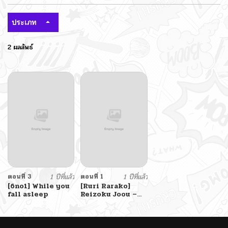
ประเภท
2 ผลลัพธ์
ตอนที่ 3
1 ปีที่แล้ว
ตอนที่ 1
1 ปีที่แล้ว
[6no1] While you
[Ruri Rarako]
fall asleep
Reizoku Joou –
Dosukebe Body
no Dark Elf Joou
ga Akutoku
Kizoku ni Kanzen