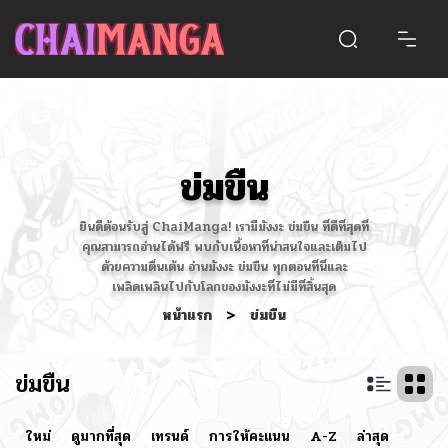
ข่มขืน
ยินดีต้อนรับสู่ ChaiManga! เรามีมังงะ ข่มขืน ที่ดีที่สุดที่
คุณสามารถอ่านได้ฟรี พบกับเนื้อหาที่น่าสนใจและเต็มไป
ด้วยความตื่นเต้น อ่านมังงะ ข่มขืน ทุกตอนที่นี่และ
เพลิดเพลินไปกับโลกของมังงะที่ไม่มีที่สิ้นสุด
หน้าแรก
>
ข่มขืน
ข่มขืน
ใหม่
ดูมากที่สุด
เทรนด์
การให้คะแนน
A-Z
ล่าสุด