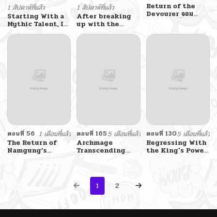
Return of the
1 สัปดาห์ที่แล้ว
1 สัปดาห์ที่แล้ว
Devourer จอม
Starting With a
After breaking
ตะกละหวนคืน
Mythic Talent, I
up with the
Cut Down Gods!
school beauty, I
ปลุกพลังระดับตำนาน
became a martial
สังหารทวยเทพ
arts master
ตอนที่ 56
1 เดือนที่แล้ว
ตอนที่ 165
5 เดือนที่แล้ว
ตอนที่ 130
5 เดือนที่แล้ว
The Return of
Archmage
Regressing With
Namgung’s
Transcending
the King's Power
Granddaughter
Through
ฟรี
Regression
1
2